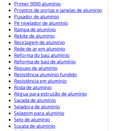
Primer 9090 alumínio
residências até grandes galpões, demonstra
Projetos de portas e janelas de alumínio
sua versatilidade.
Puxador de alumínio
Portanto, ao considerar o investimento em
Pé nivelador de alumínio
Rampa de alumínio
coberturas, a telha de alumínio deve estar
Rebite de alumínio
entre as opções a serem avaliadas. Com sua
Reciclagem de alumínio
combinação de leveza, durabilidade e eficiência,
Rede de ar em alumínio
é uma escolha que certamente atenderá às
Reforma do baú alumínio
expectativas de desempenho e estética. Em um
Reforma de baú de alumínio
mercado em constante evolução, a telha de
Repuxo de alumínio
alumínio se afirma como uma alternativa
Resistência alumínio fundido
inovadora e sustentável.
Resistência em alumínio
Roda de alumínio
Régua para extrusão de alumínio
Sacada de alumínio
Seladora de alumínio
Selagem para alumínio
Selo de alumínio
Sucata de alumínio