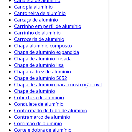
Canaleta de alumínio
escolha ideal.
Canopla alumínio
Cantoneira de alumínio
Essas aplicações refletem a adaptabilidade da
Carcaça de alumínio
telha de alumínio para atender diferentes
Carrinho em perfil de alumínio
necessidades.
Carrinho de alumínio
Carroceria de alumínio
Considerações na Escolha
Chapa alumínio composto
Chapa de alumínio expandida
Antes de optar pela telha de alumínio, algumas
Chapa de alumínio frisada
considerações são essenciais. É importante
Chapa de alumínio lisa
avaliar fatores como:
Chapa xadrez de alumínio
Chapa de alumínio 5052
Custo
: Embora possa ter um investimento
Chapa de alumínio para construção civil
inicial maior, o custo-benefício a longo
Chapa de alumínio
prazo é favorável.
Cobertura de alumínio
Condulete de alumínio
Clima
: Em regiões muito quentes ou frias,
Conformado de tubo de alumínio
a eficiência térmica das telhas deve ser
Contramarco de alumínio
considerada.
Corrimão de alumínio
Manutenção
: Apesar de sua durabilidade,
Corte e dobra de alumínio