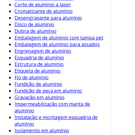
verifique a necessidade de manutenção
Corte de alumínio a laser
Cromatizante de alumínio
periódica.
Desengraxante para alumínio
Avaliar esses aspectos garantirá uma escolha
Disco de alumínio
informada e adequada às necessidades de cada
Dobra de alumínio
Embalagem de alumínio com tampa pet
projeto.
Embalagem de alumínio para assados
Comparando com Outros Materiais
Engrenagem de alumínio
Esquadria de alumínio
É relevante comparar a telha de alumínio com
Estrutura de alumínio
outras opções disponíveis no mercado. Por
Etiqueta de alumínio
exemplo, as telhas de cerâmica e de PVC
Fio de alumínio
também são populares, mas apresentam
Fundição de alumínio
Fundição de peça em alumínio
diferenças marcantes.
Gravação em alumínio
Telhas Cerâmicas
:
Impermeabilização com manta de
alumínio
Vantagens
: Estéticas e funcionais,
Instalação e montagem esquadria de
oferecem boa acústica.
alumínio
Isolamento em alumínio
Desvantagens
: Mais pesadas e