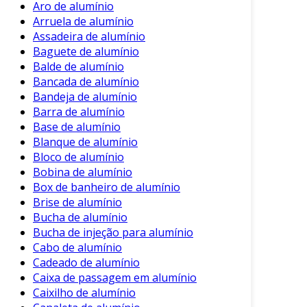
a diferentes estilos arquitetônicos.
Aro de alumínio
Arruela de alumínio
Essas características fazem da telha de alumínio
Assadeira de alumínio
uma opção popular tanto para residências
Baguete de alumínio
quanto para instalações comerciais.
Balde de alumínio
Bancada de alumínio
Aplicações da Telha de Alumínio
Bandeja de alumínio
Barra de alumínio
As telhas de alumínio são versáteis. Podem ser
Base de alumínio
utilizadas em diversos contextos. Algumas das
Blanque de alumínio
aplicações mais comuns incluem:
Bloco de alumínio
Bobina de alumínio
Coberturas de Galpões
: Devido à sua
Box de banheiro de alumínio
leveza e resistência, são ideais para
Brise de alumínio
grandes estruturas.
Bucha de alumínio
Bucha de injeção para alumínio
Residências
: Cada vez mais utilizadas em
Cabo de alumínio
telhados residenciais, agregando valor
Cadeado de alumínio
estético.
Caixa de passagem em alumínio
Indústrias
: Sua durabilidade e resistência
Caixilho de alumínio
a ambientes agressivos fazem dela uma