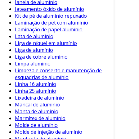
Janela de alumínio
suscetíveis a quebras.
Jateamento óxido de alumínio
Telhas de PVC
:
Kit de pé de alumínio repuxado
Laminação de pet com alumínio
Vantagens
: Leves e resistentes à
Laminação de papel alumínio
corrosão.
Lata de alumínio
Liga de níquel em alumínio
Desvantagens
: Menos eficientes em
Liga de alumínio
ambientes quentes.
Liga de cobre alumínio
Limpa alumínio
Cada material tem seu espaço, mas a telha de
Limpeza e conserto e manutenção de
alumínio se destaca pela combinação única de
esquadrias de alumínio
leveza e durabilidade.
Linha 16 alumínio
Instalação da Telha de Alumínio
Linha 25 alumínio
Lixadeira de alumínio
A instalação de telhas de alumínio deve ser
Mancal de alumínio
realizada por profissionais qualificados. A
Manta de alumínio
Marmitex de alumínio
aplicação correta é crucial para garantir a
Molde de alumínio
performance do material e evitar problemas
Molde de injeção de alumínio
futuros.
Montante de alumínio