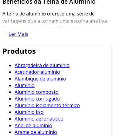
Benefícios da Telha de Alumínio
A telha de alumínio oferece uma série de
vantagens que a tornam uma escolha atrativa.
Entre os principais benefícios, destacam-se:
Ler Mais
Leveza
: O alumínio é um material leve,
facilitando o transporte e a instalação.
Produtos
Durabilidade
: Resistente à corrosão,
possui uma longa vida útil, exigindo
Abraçadeira de alumínio
Acetinador alumínio
menos manutenção.
Alambique de alumínio
Eficiência Térmica
: A telha de alumínio
Alumínio
ajuda a refletir a luz solar, contribuindo
Alumínio composto
para temperaturas internas mais frescas.
Alumínio corrugado
Alumínio isolamento térmico
Sustentabilidade
: É reciclável, apoiando
Alumínio liso
práticas sustentáveis na construção.
Alumínio aeronáutico
Variedade Estética
: Disponível em
Anel de alumínio
diversas cores e acabamentos, adapta-se
Arame de alumínio