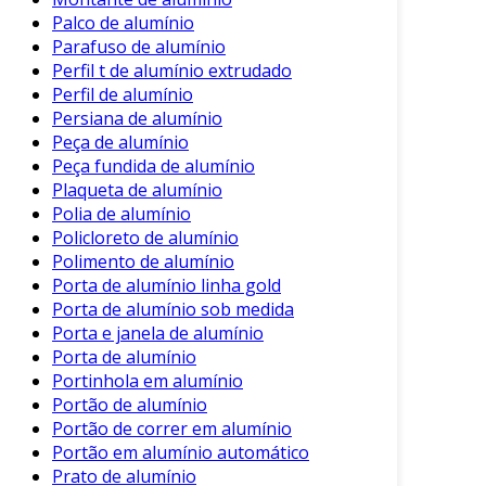
Palco de alumínio
Passos para Instalação
Parafuso de alumínio
Avaliação do Telhado
: Verifique as
Perfil t de alumínio extrudado
condições do telhado antes da instalação.
Perfil de alumínio
Persiana de alumínio
Preparação da Estrutura
: Assegure que
Peça de alumínio
a estrutura suporte o peso das telhas.
Peça fundida de alumínio
Posicionamento e Fixação
: Siga as
Plaqueta de alumínio
Polia de alumínio
instruções do fabricante para garantir um
Policloreto de alumínio
encaixe perfeito.
Polimento de alumínio
Esses passos são fundamentais para um
Porta de alumínio linha gold
Porta de alumínio sob medida
desempenho adequado e prolongado da telha
Porta e janela de alumínio
de alumínio.
Porta de alumínio
Conclusão
Portinhola em alumínio
Portão de alumínio
A telha de alumínio é uma solução moderna e
Portão de correr em alumínio
eficiente, trazendo uma série de vantagens
Portão em alumínio automático
para a construção civil. Seu uso, que vai desde
Prato de alumínio