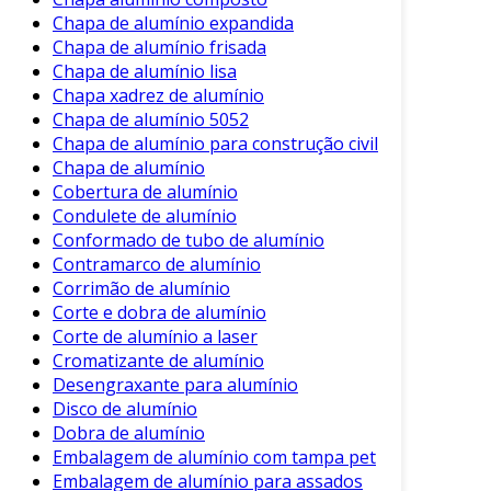
Chapa de alumínio expandida
Para compreender melhor as carrocerias de
Chapa de alumínio frisada
alumínio, é essencial considerar algumas
Chapa de alumínio lisa
características específicas:
Chapa xadrez de alumínio
Chapa de alumínio 5052
Processamento Versátil
: O alumínio
Chapa de alumínio para construção civil
pode ser moldado em diversas formas e
Chapa de alumínio
tamanhos, permitindo uma flexibilidade
Cobertura de alumínio
no design da carroceria.
Condulete de alumínio
Isolamento Acústico e Térmico
: As
Conformado de tubo de alumínio
Contramarco de alumínio
carrocerias de alumínio podem ser
Corrimão de alumínio
projetadas para minimizar ruídos e
Corte e dobra de alumínio
manter temperaturas adequadas no
Corte de alumínio a laser
interior.
Cromatizante de alumínio
Condução Elétrica
: O alumínio, sendo um
Desengraxante para alumínio
bom condutor de eletricidade, pode
Disco de alumínio
facilitar a integração de sistemas
Dobra de alumínio
Embalagem de alumínio com tampa pet
eletrônicos e de segurança.
Embalagem de alumínio para assados