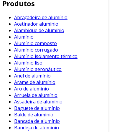
Produtos
vantagens em comparação com outras opções,
como o aço. Algumas das principais vantagens
incluem:
Abraçadeira de alumínio
Acetinador alumínio
Leveza
: O alumínio é significativamente
Alambique de alumínio
mais leve que o aço. Isso resulta em uma
Alumínio
redução no peso total do veículo,
Alumínio composto
Alumínio corrugado
melhorando a eficiência do combustível e
Alumínio isolamento térmico
aumentando a carga útil.
Alumínio liso
Resistência à Corrosão
: O alumínio
Alumínio aeronáutico
possui propriedades naturais de
Anel de alumínio
resistência à corrosão. Isso aumenta a
Arame de alumínio
durabilidade da carroceria, reduzindo
Aro de alumínio
custos com manutenção e reparos.
Arruela de alumínio
Assadeira de alumínio
Alta Resistência e Rigidez
: Apesar de ser
Baguete de alumínio
leve, o alumínio pode ser projetado para
Balde de alumínio
oferecer uma resistência excepcional. Isso
Bancada de alumínio
garante a segurança dos passageiros e
Bandeja de alumínio