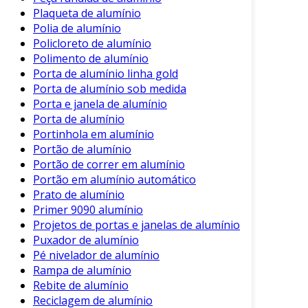
Além disso, o custo inicial de investimento na
Plaqueta de alumínio
Polia de alumínio
produção pode ser maior. No entanto, o
Policloreto de alumínio
retorno a longo prazo devido à durabilidade e
Polimento de alumínio
economia de combustível pode compensar esse
Porta de alumínio linha gold
investimento inicial.
Porta de alumínio sob medida
Conclusão
Porta e janela de alumínio
Porta de alumínio
Em resumo, as carrocerias de alumínio são uma
Portinhola em alumínio
Portão de alumínio
alternativa moderna e eficiente na indústria
Portão de correr em alumínio
automotiva. A leveza, resistência à corrosão e
Portão em alumínio automático
versatilidade são características que tornam
Prato de alumínio
esse material altamente desejável.
Primer 9090 alumínio
Projetos de portas e janelas de alumínio
Adicionalmente, a crescente preocupação com
Puxador de alumínio
questões ambientais favorece o uso de
Pé nivelador de alumínio
alumínio, conhecido por sua reciclabilidade e
Rampa de alumínio
sustentação ecológica. Portanto, a escolha por
Rebite de alumínio
carrocerias de alumínio pode não apenas
Reciclagem de alumínio