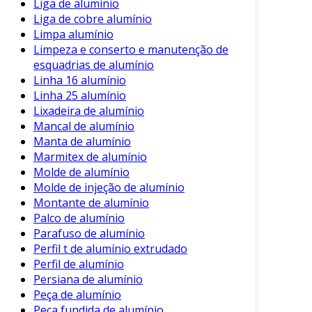
Liga de alumínio
Transporte de Cargas Sensíveis
: A
Liga de cobre alumínio
Limpa alumínio
resistência térmica do alumínio é ideal
Limpeza e conserto e manutenção de
para transporte de cargas que exigem
esquadrias de alumínio
cuidados especiais, como produtos
Linha 16 alumínio
químicos e alimentos.
Linha 25 alumínio
Veículos Elétricos e Híbridos
: A leveza do
Lixadeira de alumínio
alumínio contribui para a eficiência
Mancal de alumínio
energética, sendo uma opção popular
Manta de alumínio
Marmitex de alumínio
nesse segmento.
Molde de alumínio
Desafios e Considerações
Molde de injeção de alumínio
Montante de alumínio
Embora as carrocerias de alumínio apresentem
Palco de alumínio
inúmeras vantagens, há desafios que devem
Parafuso de alumínio
ser considerados. Por exemplo, a soldagem do
Perfil t de alumínio extrudado
alumínio pode exigir técnicas específicas, uma
Perfil de alumínio
Persiana de alumínio
vez que o material se comporta de forma
Peça de alumínio
diferente do aço.
Peça fundida de alumínio