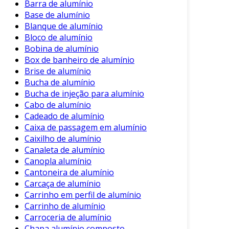
dos bens transportados.
Barra de alumínio
Base de alumínio
Facilidade de Reciclagem
: O alumínio é
Blanque de alumínio
100% reciclável sem perda de qualidade.
Bloco de alumínio
Essa característica contribui para a
Bobina de alumínio
sustentabilidade ambiental, fazendo do
Box de banheiro de alumínio
alumínio uma escolha responsável.
Brise de alumínio
Bucha de alumínio
Aparência Estética
: O acabamento das
Bucha de injeção para alumínio
carrocerias de alumínio pode resultar em
Cabo de alumínio
uma estética moderna e atraente, que
Cadeado de alumínio
valoriza o veículo.
Caixa de passagem em alumínio
Caixilho de alumínio
Além dessas vantagens, a utilização do
Canaleta de alumínio
alumínio pode influenciar outros aspectos
Canopla alumínio
positivos. Por exemplo, veículos mais leves são
Cantoneira de alumínio
capazes de realizar manobras mais ágeis,
Carcaça de alumínio
melhorando a experiência de condução.
Carrinho em perfil de alumínio
Carrinho de alumínio
Características das Carrocerias de
Carroceria de alumínio
Alumínio
Chapa alumínio composto