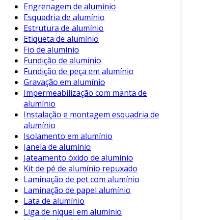
Baixa Manutenção
: A resistência do
Engrenagem de alumínio
alumínio contra corrosão reduz a
Esquadria de alumínio
necessidade de tratamentos frequentes,
Estrutura de alumínio
como pintura ou tratamento galvanizado.
Etiqueta de alumínio
Fio de alumínio
Aplicações da Carroceria de Alumínio
Fundição de alumínio
Fundição de peça em alumínio
As carrocerias de alumínio são utilizadas em
Gravação em alumínio
várias aplicações, destacando-se especialmente
Impermeabilização com manta de
em:
alumínio
Instalação e montagem esquadria de
Veículos Comerciais
: Caminhões e vans
alumínio
muitas vezes utilizam carrocerias de
Isolamento em alumínio
alumínio para maximizar a carga e
Janela de alumínio
eficiência.
Jateamento óxido de alumínio
Kit de pé de alumínio repuxado
Veículos de Passageiros
: Carros de
Laminação de pet com alumínio
passeio de alta performance se
Laminação de papel alumínio
beneficiam do alumínio para melhorar a
Lata de alumínio
agilidade e reduzir consumo de
Liga de níquel em alumínio
combustível.