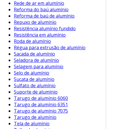
beneficiar o desempenho do veículo, mas
Rede de ar em alumínio
também contribuir para um futuro mais
Reforma do baú alumínio
sustentável na indústria automotiva.
Reforma de baú de alumínio
Repuxo de alumínio
Resistência alumínio fundido
Resistência em alumínio
Roda de alumínio
Régua para extrusão de alumínio
Sacada de alumínio
Seladora de alumínio
Selagem para alumínio
Selo de alumínio
Sucata de alumínio
Sulfato de alumínio
Suporte de alumínio
Tarugo de alumínio 6060
Tarugo de alumínio 6351
Tarugo de alumínio 7075
Tarugo de alumínio
Tela de alumínio