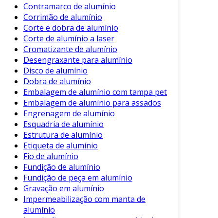
Contramarco de alumínio
A instalação correta do isolamento em alumínio
Corrimão de alumínio
é fundamental para sua eficácia. Algumas
Corte e dobra de alumínio
etapas principais incluem:
Corte de alumínio a laser
Cromatizante de alumínio
Avaliação do Ambiente
: Estudar o local
Desengraxante para alumínio
de instalação para determinar as
Disco de alumínio
necessidades específicas.
Dobra de alumínio
Embalagem de alumínio com tampa pet
Preparação da Superfície
: Garantir que a
Embalagem de alumínio para assados
superfície a ser isolada esteja limpa e livre
Engrenagem de alumínio
de contaminantes.
Esquadria de alumínio
Estrutura de alumínio
Aplicação do Isolamento
: Instalá-lo
Etiqueta de alumínio
conforme as especificações técnicas,
Fio de alumínio
assegurando que não haja lacunas.
Fundição de alumínio
Verificação Final
: Checar se todas as
Fundição de peça em alumínio
partes estão bem fixadas e se não há
Gravação em alumínio
pontos de fuga de calor.
Impermeabilização com manta de
alumínio
Em seguida, a manutenção regular do