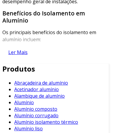
desempenho geral de instalações.
Benefícios do Isolamento em
Alumínio
Os principais benefícios do isolamento em
alumínio incluem:
Alta Condutividade Térmica
: O alumínio
Ler Mais
possui uma condutividade térmica
elevada, facilitando a troca de calor.
Produtos
Durabilidade
: É resistente à corrosão e
ao desgaste, garantindo uma longa vida
Abraçadeira de alumínio
Acetinador alumínio
útil.
Alambique de alumínio
Leveza
: A leveza do material torna a
Alumínio
instalação mais simples e rápida.
Alumínio composto
Alumínio corrugado
Versatilidade
: Pode ser aplicado em
Alumínio isolamento térmico
diferentes contextos, como dutos,
Alumínio liso
tubulações e superfícies metálicas.