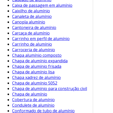
Caixa de passagem em alumínio
energia.
Caixilho de alumínio
Setor Alimentício
: Mantém
Canaleta de alumínio
temperaturas adequadas em câmaras
Canopla alumínio
frias e instalações de processamento.
Cantoneira de alumínio
Carcaça de alumínio
Construção Civil
: Empregado em
Carrinho em perfil de alumínio
fachadas e cobertura de edifícios para
Carrinho de alumínio
controle térmico e acústico.
Carroceria de alumínio
Indústrias Químicas
: Protege tubulações
Chapa alumínio composto
e reatores, garantindo eficiência e
Chapa de alumínio expandida
segurança.
Chapa de alumínio frisada
Chapa de alumínio lisa
Desse modo, o isolamento em alumínio não só
Chapa xadrez de alumínio
melhora o desempenho de equipamentos, mas
Chapa de alumínio 5052
também assegura a proteção em ambientes
Chapa de alumínio para construção civil
Chapa de alumínio
críticos.
Cobertura de alumínio
Instalação do Isolamento em
Condulete de alumínio
Alumínio
Conformado de tubo de alumínio