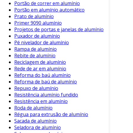
Portão de correr em alumínio
alumínio representa um passo importante para
Portão em alumínio automático
empresas que buscam não apenas eficiência,
Prato de alumínio
mas também responsabilidade ambiental.
Primer 9090 alumínio
Projetos de portas e janelas de alumínio
Puxador de alumínio
Pé nivelador de alumínio
Rampa de alumínio
Rebite de alumínio
Reciclagem de alumínio
Rede de ar em alumínio
Reforma do baú alumínio
Reforma de baú de alumínio
Repuxo de alumínio
Resistência alumínio fundido
Resistência em alumínio
Roda de alumínio
Régua para extrusão de alumínio
Sacada de alumínio
Seladora de alumínio