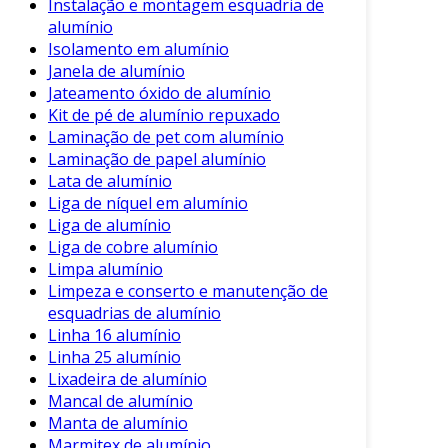
Instalação e montagem esquadria de
isolamento é vital para prolongar sua vida útil e
alumínio
eficiência.
Isolamento em alumínio
Janela de alumínio
Manutenção do Isolamento em
Jateamento óxido de alumínio
Alumínio
Kit de pé de alumínio repuxado
Laminação de pet com alumínio
A manutenção do isolamento em alumínio deve
Laminação de papel alumínio
ser realizada periodicamente. Algumas práticas
Lata de alumínio
recomendadas incluem:
Liga de níquel em alumínio
Liga de alumínio
Inspeções Visuais
: Realizar verificações
Liga de cobre alumínio
regulares para identificar danos ou
Limpa alumínio
desgastes.
Limpeza e conserto e manutenção de
esquadrias de alumínio
Limpeza
: Manter a superfície livre de
Linha 16 alumínio
sujeira e resíduos que possam afetar o
Linha 25 alumínio
desempenho.
Lixadeira de alumínio
Reparos
: Consertar ou substituir seções
Mancal de alumínio
danificadas imediatamente para evitar
Manta de alumínio
Marmitex de alumínio
problemas maiores.