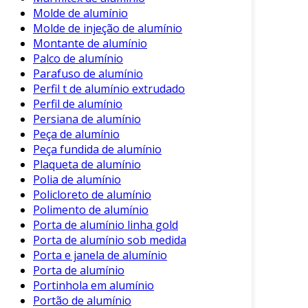
Molde de alumínio
Consequentemente, um bom programa de
Molde de injeção de alumínio
manutenção garante a eficiência contínua do
Montante de alumínio
Palco de alumínio
isolamento.
Parafuso de alumínio
Conclusão
Perfil t de alumínio extrudado
Perfil de alumínio
Em suma, o isolamento em alumínio é uma
Persiana de alumínio
solução eficaz e prática para diversas
Peça de alumínio
necessidades industriais. Seus diversos
Peça fundida de alumínio
benefícios, incluindo eficiência energética e
Plaqueta de alumínio
Polia de alumínio
durabilidade, o tornam uma escolha popular.
Policloreto de alumínio
Além disso, sua leveza e versatilidade permitem
Polimento de alumínio
a aplicação em diferentes setores. Por isso, ao
Porta de alumínio linha gold
Porta de alumínio sob medida
considerar soluções de isolamento, o alumínio
Porta e janela de alumínio
se destaca como uma opção viável e
Porta de alumínio
sustentável.
Portinhola em alumínio
Portão de alumínio
Dessa forma, investir em isolamento em