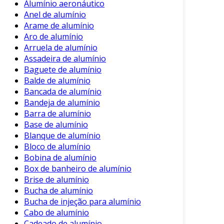
Alumínio aeronáutico
Propriedades Acústicas
: O alumínio
Anel de alumínio
ajuda a reduzir a transmissão de som,
Arame de alumínio
aumentando o conforto em ambientes
Aro de alumínio
industriais.
Arruela de alumínio
Assadeira de alumínio
Ainda, a sustentabilidade dos materiais também
Baguete de alumínio
pode ser um fator decisivo. O alumínio é 100%
Balde de alumínio
reciclável, contribuindo para práticas
Bancada de alumínio
Bandeja de alumínio
industriais mais ecológicas.
Barra de alumínio
Aplicações do Isolamento em
Base de alumínio
Alumínio
Blanque de alumínio
Bloco de alumínio
O isolamento em alumínio é utilizado em uma
Bobina de alumínio
variedade de setores. A seguir, são destacados
Box de banheiro de alumínio
alguns exemplos de aplicações práticas:
Brise de alumínio
Bucha de alumínio
Indústria de Energia
: Usado para isolar
Bucha de injeção para alumínio
dutos de vapor e sistemas de
Cabo de alumínio
aquecimento, minimizando perdas de
Cadeado de alumínio