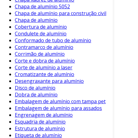
carga útil.
Chapa de alumínio 5052
Construção Civil
: Em estruturas de
Chapa de alumínio para construção civil
Chapa de alumínio
edifícios e janelas, o alumínio é utilizado
Cobertura de alumínio
pela sua durabilidade e resistência às
Condulete de alumínio
intempéries.
Conformado de tubo de alumínio
Eletroeletrônicos
: Em muitos dispositivos
Contramarco de alumínio
eletrônicos, o alumínio é utilizado por sua
Corrimão de alumínio
eficiência na dissipação de calor.
Corte e dobra de alumínio
Corte de alumínio a laser
Cada um desses setores se beneficia das
Cromatizante de alumínio
propriedades excepcionais do alumínio,
Desengraxante para alumínio
maximizando a eficiência e a durabilidade dos
Disco de alumínio
produtos finais.
Dobra de alumínio
Embalagem de alumínio com tampa pet
Vantagens em Relação a Outros
Embalagem de alumínio para assados
Materiais
Engrenagem de alumínio
Esquadria de alumínio
Comparado a materiais tradicionais, como aço e
Estrutura de alumínio
plástico, o alumínio apresenta várias
Etiqueta de alumínio