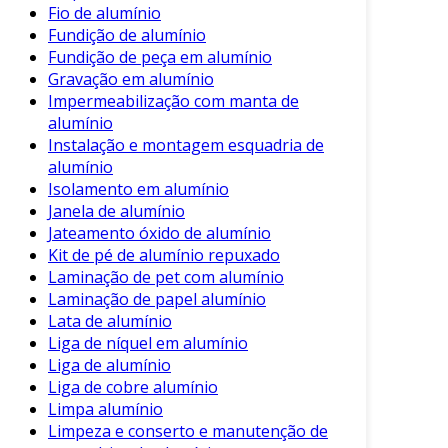
vantagens. Considerando fatores como custo,
Fio de alumínio
desempenho e sustentabilidade, fica evidente
Fundição de alumínio
Fundição de peça em alumínio
sua superioridade:
Gravação em alumínio
Peso
: Enquanto o aço é mais pesado, o
Impermeabilização com manta de
alumínio oferece a mesma resistência com
alumínio
Instalação e montagem esquadria de
significativamente menos massa.
alumínio
Durabilidade
: O alumínio não enferruja, o
Isolamento em alumínio
que aumenta a vida útil das aplicações em
Janela de alumínio
comparação com o aço.
Jateamento óxido de alumínio
Kit de pé de alumínio repuxado
Custo de Manutenção
: Com sua
Laminação de pet com alumínio
resistência à corrosão, as peças de
Laminação de papel alumínio
alumínio exigem menos manutenção,
Lata de alumínio
reduzindo custos a longo prazo.
Liga de níquel em alumínio
Liga de alumínio
Processo de Fabricação
Liga de cobre alumínio
Limpa alumínio
A fabricação de peças de alumínio pode ser
Limpeza e conserto e manutenção de
realizada por diversos processos. Esses incluem