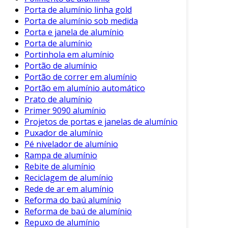
Porta de alumínio linha gold
Com a capacidade de se reciclar
Porta de alumínio sob medida
indefinidamente, o alumínio também
Porta e janela de alumínio
representa uma escolha ecologicamente
Porta de alumínio
correta. Portanto, ao considerar materiais para
Portinhola em alumínio
Portão de alumínio
a fabricação de peças, o uso de alumínio deve
Portão de correr em alumínio
ser amplamente considerado. Essa opção não
Portão em alumínio automático
só atende às necessidades funcionais, mas
Prato de alumínio
também se alinha com as demandas
Primer 9090 alumínio
contemporâneas por soluções sustentáveis.
Projetos de portas e janelas de alumínio
Puxador de alumínio
Pé nivelador de alumínio
Rampa de alumínio
Rebite de alumínio
Reciclagem de alumínio
Rede de ar em alumínio
Reforma do baú alumínio
Reforma de baú de alumínio
Repuxo de alumínio