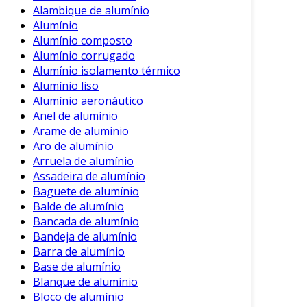
Alambique de alumínio
Resistência à Corrosão
: O alumínio
Alumínio
forma uma camada de óxido protetora,
Alumínio composto
que o torna resistente a condições
Alumínio corrugado
climáticas adversas.
Alumínio isolamento térmico
Condutividade
: A excelente condutividade
Alumínio liso
térmica e elétrica do alumínio é uma
Alumínio aeronáutico
Anel de alumínio
vantagem significativa em aplicações
Arame de alumínio
específicas.
Aro de alumínio
Reciclabilidade
: O alumínio é 100%
Arruela de alumínio
reciclável, sem perda de suas
Assadeira de alumínio
propriedades, tornando-o uma escolha
Baguete de alumínio
sustentável.
Balde de alumínio
Bancada de alumínio
Versatilidade
: Pode ser facilmente
Bandeja de alumínio
moldado e produzido em diversas formas
Barra de alumínio
e tamanhos.
Base de alumínio
Blanque de alumínio
Esses aspectos tornam as peças de alumínio
Bloco de alumínio
uma excelente escolha em comparação a