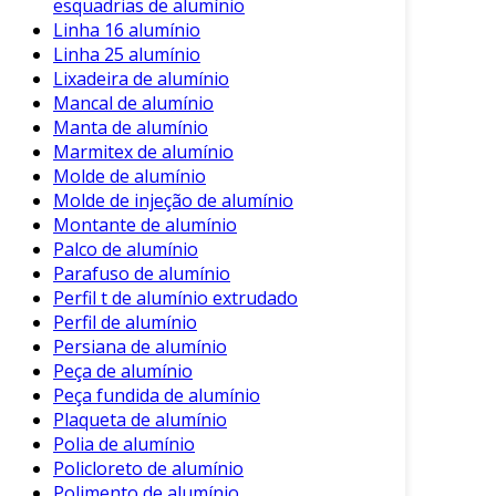
esquadrias de alumínio
a fundição, onde o alumínio é moldado em
Linha 16 alumínio
formas desejadas, e a extrusão, que permite a
Linha 25 alumínio
criação de perfis longos em seções transversais
Lixadeira de alumínio
variáveis.
Mancal de alumínio
Manta de alumínio
Esses métodos garantem que as peças
Marmitex de alumínio
atendam a padrões específicos de qualidade e
Molde de alumínio
durabilidade. Além disso, a tecnologia de
Molde de injeção de alumínio
usinagem pode ser utilizada para termos
Montante de alumínio
acabamentos de alta precisão, importantes em
Palco de alumínio
setores como a aeronáutica.
Parafuso de alumínio
Perfil t de alumínio extrudado
Conclusão
Perfil de alumínio
Persiana de alumínio
As peças de alumínio oferecem uma
Peça de alumínio
combinação ideal de leveza, resistência e
Peça fundida de alumínio
versatilidade. Esse material tem se mostrado
Plaqueta de alumínio
indispensável em muitos setores,
Polia de alumínio
proporcionando soluções eficientes e
Policloreto de alumínio
sustentáveis.
Polimento de alumínio