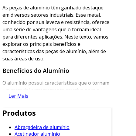
As peças de alumínio têm ganhado destaque
em diversos setores industriais. Esse metal,
conhecido por sua leveza e resistência, oferece
uma série de vantagens que o tornam ideal
para diferentes aplicações. Neste texto, vamos
explorar os principais benefícios e
características das peças de alumínio, além de
suas áreas de uso.
Benefícios do Alumínio
O alumínio possui características que o tornam
um material extremamente atrativo para a
Ler Mais
fabricação de peças. Entre esses benefícios,
podemos destacar:
Produtos
Leveza
: O alumínio é um dos metais mais
leves disponíveis, o que facilita seu
Abraçadeira de alumínio
manuseio e transporte.
Acetinador alumínio