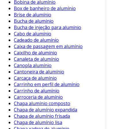
Bobina de alumínio
outros materiais, como o aço ou plásticos.
Box de banheiro de alumínio
Brise de alumínio
Aplicações em Diversos Setores
Bucha de alumínio
Bucha de injeção para alumínio
As peças de alumínio são aplicadas em uma
Cabo de alumínio
ampla gama de setores. Essa versatilidade de
Cadeado de alumínio
uso se dá devido às suas propriedades únicas.
Caixa de passagem em alumínio
Por exemplo:
Caixilho de alumínio
Canaleta de alumínio
Indústria Automotiva
: O alumínio é
Canopla alumínio
amplamente utilizado em componentes
Cantoneira de alumínio
do carro, como rodas, painéis e motores,
Carcaça de alumínio
contribuindo para a redução de peso e,
Carrinho em perfil de alumínio
consequentemente, melhorando a
Carrinho de alumínio
eficiência do combustível.
Carroceria de alumínio
Chapa alumínio composto
Aeronáutica
: Na fabricação de
Chapa de alumínio expandida
aeronaves, o alumínio é um material
Chapa de alumínio frisada
essencial, já que sua leveza reduz o
Chapa de alumínio lisa
consumo de combustível e aumenta a
Chapa xadrez de alumínio