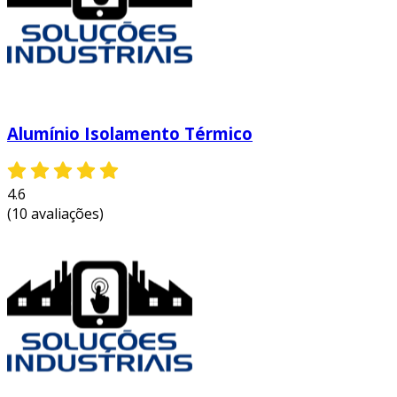
o spray de poliuretano é utilizado em diversas
áreas, como:
construção civil
: para revestimentos de
fachadas e telhados.
Alumínio Isolamento Térmico
indústria
: em armazéns e fábricas que
necessitam de controle de temperatura.
residências
: em reformas e construções
4.6
novas, especialmente em áreas como
(10 avaliações)
sótãos e garagens.
processo de aplicação do spray de
poliuretano
a aplicação do spray de poliuretano deve ser
realizada por profissionais capacitados para
garantir um resultado eficaz. o processo
geralmente envolve as seguintes etapas: