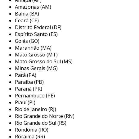
entre as principais propriedades do spray de
Amazonas (AM)
poliuretano, destacam-se:
Bahia (BA)
Ceará (CE)
alta capacidade isolante
: reduz a perda
Distrito Federal (DF)
de calor, melhorando a eficiência
Espírito Santo (ES)
energética.
Goiás (GO)
Maranhão (MA)
impermeabilidade
: resistente à umidade,
Mato Grosso (MT)
evitando problemas como mofo e bolor.
Mato Grosso do Sul (MS)
leveza
: a aplicação não adiciona peso
Minas Gerais (MG)
Pará (PA)
significativo à estrutura.
Paraíba (PB)
durabilidade
: resistente a degradações, o
Paraná (PR)
que garante longevidade ao isolamento.
Pernambuco (PE)
Piauí (PI)
benefícios do isolamento com spray
Rio de Janeiro (RJ)
de poliuretano
Rio Grande do Norte (RN)
Rio Grande do Sul (RS)
optar pelo spray de poliuretano traz diversos
Rondônia (RO)
benefícios tanto para construções residenciais
Roraima (RR)