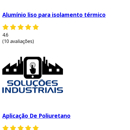
preparação da superfície
: limpeza e
Alumínio liso para isolamento térmico
verificação das áreas a serem isoladas.
equipamento de proteção
: uso de epis
pelos aplicadores para segurança.
4.6
aplicação do produto
: o spray é aplicado
(10 avaliações)
em camadas, permitindo a expansão e a
formação da espuma.
acabamento
: após a aplicação, é
realizada uma inspeção para assegurar a
uniformidade.
cuidados e manutenção
embora o spray de poliuretano seja durável,
algumas precauções são necessárias:
Aplicação De Poliuretano
inspeção regular
: verifique
periodicamente se há áreas