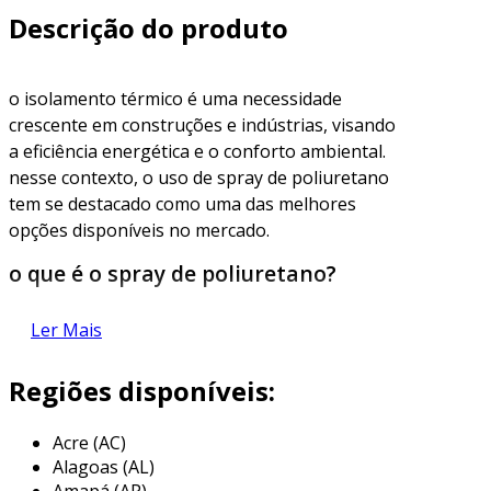
Descrição do produto
o isolamento térmico é uma necessidade
crescente em construções e indústrias, visando
a eficiência energética e o conforto ambiental.
nesse contexto, o uso de spray de poliuretano
tem se destacado como uma das melhores
opções disponíveis no mercado.
o que é o spray de poliuretano?
o spray de poliuretano é um composto químico
Ler Mais
que, ao ser aplicado, forma uma espuma rígida.
essa espuma se expande, preenchendo
Regiões disponíveis:
espaços vazios e criando uma barreira eficiente
contra a transferência de calor.
Acre (AC)
Alagoas (AL)
propriedades do poliuretano
Amapá (AP)