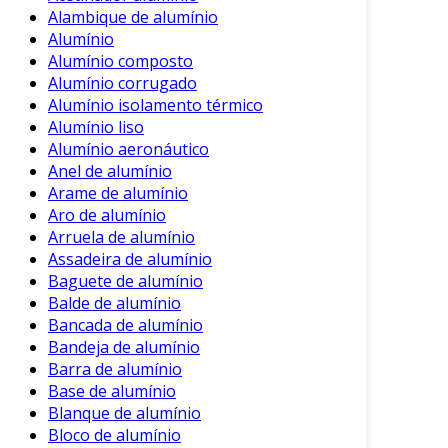
alumínio, destacam-se:
Alambique de alumínio
Alumínio
Leveza
: O alumínio é um material leve, o
Alumínio composto
que reduz o peso total da estrutura em
Alumínio corrugado
que é utilizado.
Alumínio isolamento térmico
Resistência à Corrosão
: Os rebites de
Alumínio liso
alumínio possuem uma ótima resistência
Alumínio aeronáutico
Anel de alumínio
a corrosão, tornando-os ideais para
Arame de alumínio
ambientes externos.
Aro de alumínio
Instalação Rápida
: O processo de
Arruela de alumínio
montagem é eficiente e pode ser realizado
Assadeira de alumínio
de forma rápida, aumentando a
Baguete de alumínio
produtividade na linha de produção.
Balde de alumínio
Bancada de alumínio
Variedade de Tamanhos e Formatos
: Os
Bandeja de alumínio
rebites estão disponíveis em diversos
Barra de alumínio
tamanhos e formatos, proporcionando
Base de alumínio
flexibilidade em aplicações específicas.
Blanque de alumínio
Bloco de alumínio
Custo-efetividade
: O uso de rebites de