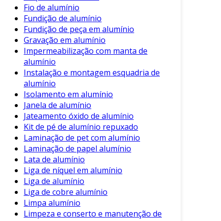
extremidade do rebite é deformada
Fio de alumínio
utilizando uma ferramenta específica,
Fundição de alumínio
conhecida como rebiteira, de modo a
Fundição de peça em alumínio
garantir a fixação.
Gravação em alumínio
Impermeabilização com manta de
Essa sequência de instalação não só facilita o
alumínio
processo como também assegura um encaixe
Instalação e montagem esquadria de
seguro e adequado.
alumínio
Isolamento em alumínio
Considerações Finais
Janela de alumínio
Jateamento óxido de alumínio
Além dos benefícios mencionados, é essencial
Kit de pé de alumínio repuxado
considerar a escolha correta do tipo de rebite
Laminação de pet com alumínio
para cada aplicação. Dependendo das condições
Laminação de papel alumínio
a que a estrutura estará exposta, pode-se
Lata de alumínio
optar por acabamentos especiais ou diferentes
Liga de níquel em alumínio
ligas de alumínio. Portanto, a consulta a um
Liga de alumínio
especialista é recomendada em casos de
Liga de cobre alumínio
Limpa alumínio
dúvidas.
Limpeza e conserto e manutenção de