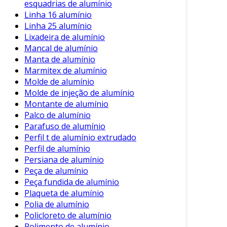
Em suma, os rebites de alumínio são uma
esquadrias de alumínio
solução eficaz para segmentos industriais que
Linha 16 alumínio
Linha 25 alumínio
buscam resistência, durabilidade e leveza.
Lixadeira de alumínio
Essenciais em diversas aplicações, esses
Mancal de alumínio
fixadores demonstram como a simplicidade
Manta de alumínio
pode ser aliada à inovação na fabricação.
Marmitex de alumínio
Conclusão
Molde de alumínio
Molde de injeção de alumínio
Os rebites de alumínio destacam-se como uma
Montante de alumínio
Palco de alumínio
das opções mais eficientes de fixação no
Parafuso de alumínio
mercado industrial. A combinação de leveza,
Perfil t de alumínio extrudado
resistência e custo-benefício torna esses
Perfil de alumínio
componentes indispensáveis em várias
Persiana de alumínio
aplicações.
Peça de alumínio
Peça fundida de alumínio
Assim, considerar o uso de rebites de alumínio
Plaqueta de alumínio
pode ser um diferencial significativo para
Polia de alumínio
empresas que buscam otimizar suas operações
Policloreto de alumínio
sem comprometer a qualidade. Com uma
Polimento de alumínio