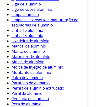
Dicas Importantes
Liga de alumínio
Liga de cobre alumínio
Para garantir que a reforma do seu baú de
Limpa alumínio
alumínio seja bem-sucedida, considere as
Limpeza e conserto e manutenção de
seguintes dicas:
esquadrias de alumínio
Linha 16 alumínio
Utilize materiais de qualidade
: Isso
Linha 25 alumínio
garante uma reforma mais eficaz e
Lixadeira de alumínio
duradoura.
Mancal de alumínio
Manta de alumínio
Use equipamentos de proteção
: Luvas,
Marmitex de alumínio
óculos e máscara são essenciais para
Molde de alumínio
proteger sua saúde durante o processo.
Molde de injeção de alumínio
Considere a ajuda profissional
: Se o baú
Montante de alumínio
Palco de alumínio
estiver em más condições, pode ser mais
Parafuso de alumínio
eficiente contar com profissionais
Perfil t de alumínio extrudado
especializados.
Perfil de alumínio
Documente o processo
: Registrar o
Persiana de alumínio
antes e depois pode ser útil para futuras
Peça de alumínio