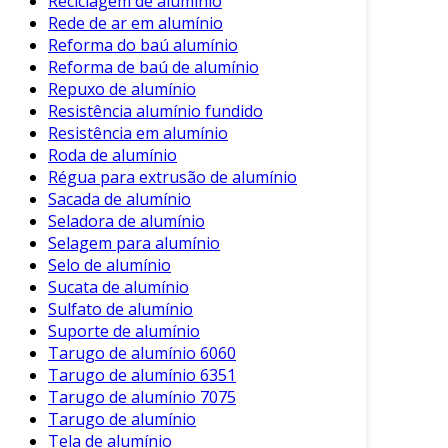
Reciclagem de alumínio
demonstra um compromisso com a
Rede de ar em alumínio
sustentabilidade e a qualidade. Assegure-se de
Reforma do baú alumínio
que seu baú de alumínio continue a servir suas
Reforma de baú de alumínio
necessidades com eficiência e estilo.
Repuxo de alumínio
Resistência alumínio fundido
Resistência em alumínio
Roda de alumínio
Régua para extrusão de alumínio
Sacada de alumínio
Seladora de alumínio
Selagem para alumínio
Selo de alumínio
Sucata de alumínio
Sulfato de alumínio
Suporte de alumínio
Tarugo de alumínio 6060
Tarugo de alumínio 6351
Tarugo de alumínio 7075
Tarugo de alumínio
Tela de alumínio