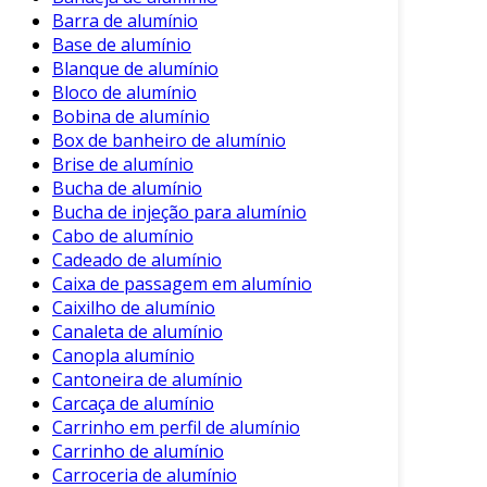
Sustentabilidade
: Reformar é uma
Barra de alumínio
prática mais sustentável do que descartar
Base de alumínio
e comprar um novo.
Blanque de alumínio
Bloco de alumínio
Além dos benefícios mencionados, é crucial
Bobina de alumínio
seguir algumas etapas para garantir que a
Box de banheiro de alumínio
reforma seja realizada corretamente.
Brise de alumínio
Bucha de alumínio
Etapas para a Reforma de um Baú de
Bucha de injeção para alumínio
Alumínio
Cabo de alumínio
Cadeado de alumínio
Reformar um baú de alumínio é um processo
Caixa de passagem em alumínio
que pode ser realizado em várias etapas.
Caixilho de alumínio
Abaixo, apresentamos um guia prático que
Canaleta de alumínio
pode ser seguido:
Canopla alumínio
Cantoneira de alumínio
1. Avaliação Inicial
Carcaça de alumínio
Carrinho em perfil de alumínio
Primeiramente, inspecione o estado do baú.
Carrinho de alumínio
Verifique se há amassados, arranhões ou
Carroceria de alumínio
corrosão. Essa avaliação inicial ajudará a definir