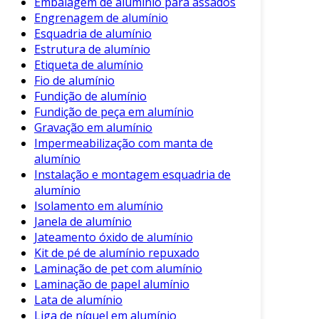
Embalagem de alumínio para assados
possam ter infiltrações.
Engrenagem de alumínio
4. Pintura ou Revestimento
Esquadria de alumínio
Estrutura de alumínio
Uma vez realizados os reparos, é hora de
Etiqueta de alumínio
aplicar o acabamento. Utilize tintas apropriadas
Fio de alumínio
para alumínio ou até mesmo um revestimento
Fundição de alumínio
Fundição de peça em alumínio
em vinil, que pode aumentar a proteção.
Gravação em alumínio
Lembre-se de seguir as instruções do
Impermeabilização com manta de
fabricante.
alumínio
Instalação e montagem esquadria de
5. Secagem e Finalização
alumínio
Pergunta que o baú sequem completamente
Isolamento em alumínio
antes de usá-lo novamente. Este passo é vital
Janela de alumínio
Jateamento óxido de alumínio
para garantir que a pintura e os reparos
Kit de pé de alumínio repuxado
estejam firmes e seguros.
Laminação de pet com alumínio
Além disso, uma manutenção periódica após a
Laminação de papel alumínio
Lata de alumínio
reforma pode prevenir novos danos.
Liga de níquel em alumínio