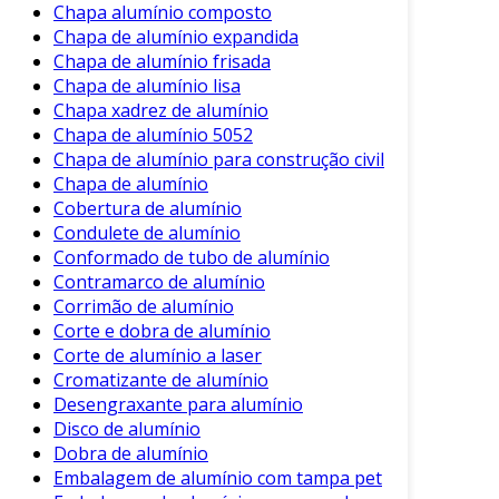
Chapa alumínio composto
a quantidade de trabalho necessária.
Chapa de alumínio expandida
Chapa de alumínio frisada
2. Limpeza da Superfície
Chapa de alumínio lisa
Chapa xadrez de alumínio
Uma limpeza profunda é essencial. Utilize água,
Chapa de alumínio 5052
sabão neutro e uma esponja não abrasiva. Isso
Chapa de alumínio para construção civil
remove sujeira, óleo e quaisquer
Chapa de alumínio
contaminantes que possam interferir na
Cobertura de alumínio
aplicação de novos acabamentos.
Condulete de alumínio
Conformado de tubo de alumínio
3. Reparos Estruturais
Contramarco de alumínio
Corrimão de alumínio
Após a limpeza, faça os reparos necessários.
Corte e dobra de alumínio
Isso pode incluir:
Corte de alumínio a laser
Cromatizante de alumínio
Soldagem de partes danificadas.
Desengraxante para alumínio
Substituição de fechos e maçanetas que
Disco de alumínio
apresentem defeitos.
Dobra de alumínio
Embalagem de alumínio com tampa pet
Aplicação de selante em áreas que