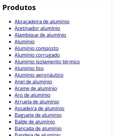
Alumínio
Produtos
Reformar um baú de alumínio traz uma série de
vantagens importantes. Entre os principais
Abraçadeira de alumínio
Acetinador alumínio
benefícios, destacam-se:
Alambique de alumínio
Aumento da Durabilidade
: A reforma
Alumínio
ajuda a restaurar a integridade estrutural
Alumínio composto
Alumínio corrugado
do baú, prolongando sua vida útil.
Alumínio isolamento térmico
Melhoria Estética
: Um baú reformado
Alumínio liso
pode parecer novo, aumentando sua
Alumínio aeronáutico
atratividade visual.
Anel de alumínio
Arame de alumínio
Valorização do Produto
: Um baú em
Aro de alumínio
boas condições pode ter um valor de
Arruela de alumínio
revenda maior.
Assadeira de alumínio
Manutenção Eficiente
: Identificar e
Baguete de alumínio
corrigir problemas antes que se tornem
Balde de alumínio
maiores é fundamental.
Bancada de alumínio
Bandeja de alumínio