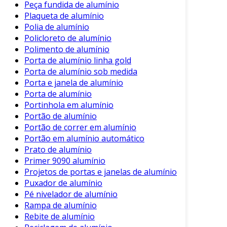
referências.
Peça fundida de alumínio
Plaqueta de alumínio
Além dos cuidados mencionados, esteja sempre
Polia de alumínio
atento à forma como utiliza o baú após a
Policloreto de alumínio
reforma. Isso pode potencializar ainda mais sua
Polimento de alumínio
durabilidade.
Porta de alumínio linha gold
Porta de alumínio sob medida
Conclusão
Porta e janela de alumínio
Porta de alumínio
A reforma de baús de alumínio é uma prática
Portinhola em alumínio
que traz diversos benefícios, desde a
Portão de alumínio
preservação do material até a valorização
Portão de correr em alumínio
estética. Ao seguir as etapas apropriadas e
Portão em alumínio automático
considerar as dicas apresentadas, você pode
Prato de alumínio
Primer 9090 alumínio
garantir que seu baú permaneça em ótimas
Projetos de portas e janelas de alumínio
condições por muitos anos.
Puxador de alumínio
Portanto, ao invés de descartar um baú
Pé nivelador de alumínio
Rampa de alumínio
danificado, opte pela reforma. Isso não só é
Rebite de alumínio
vantajoso para seu investimento, mas também