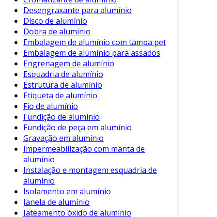
como indústrias químicas, também se
Desengraxante para alumínio
beneficiam da proteção.
Disco de alumínio
Dobra de alumínio
Processo de Aplicação
Embalagem de alumínio com tampa pet
Embalagem de alumínio para assados
O processo de aplicação do cromatizante de
Engrenagem de alumínio
alumínio pode ser dividido em etapas principais:
Esquadria de alumínio
Estrutura de alumínio
Limpeza da Superfície
: É fundamental
Etiqueta de alumínio
remover sujeiras, óleos e oxidações do
Fio de alumínio
alumínio.
Fundição de alumínio
Fundição de peça em alumínio
Aplicação do Cromatizante
: A solução
Gravação em alumínio
pode ser aplicada por imersão, pincel ou
Impermeabilização com manta de
spray, conforme a necessidade.
alumínio
Secagem
: A superfície deve ser deixada
Instalação e montagem esquadria de
para secar completamente, formando a
alumínio
camada de proteção.
Isolamento em alumínio
Janela de alumínio
Cada etapa é crucial para garantir a eficácia do
Jateamento óxido de alumínio