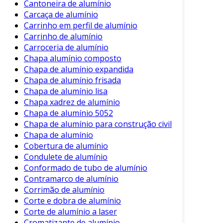
Cantoneira de alumínio
Carcaça de alumínio
As aplicações do cromatizante de alumínio são
Carrinho em perfil de alumínio
vastas, abrangendo vários setores industriais.
Carrinho de alumínio
Algumas das principais utilizações incluem:
Carroceria de alumínio
Chapa alumínio composto
Indústria Aeronáutica
: O alumínio
Chapa de alumínio expandida
tratado é aplicado em componentes de
Chapa de alumínio frisada
aeronaves, que exigem alta resistência e
Chapa de alumínio lisa
leveza.
Chapa xadrez de alumínio
Chapa de alumínio 5052
Construção Civil
: Estruturas e elementos
Chapa de alumínio para construção civil
decorativos em alumínio, como janelas e
Chapa de alumínio
fachadas, frequentemente recebem o
Cobertura de alumínio
revestimento.
Condulete de alumínio
Automotiva
: Peças de automóveis são
Conformado de tubo de alumínio
Contramarco de alumínio
frequentemente cromatizadas para
Corrimão de alumínio
garantir maior durabilidade e resistência.
Corte e dobra de alumínio
Equipamentos Industriais
: Máquinas e
Corte de alumínio a laser
ferramentas em ambientes agressivos,
Cromatizante de alumínio