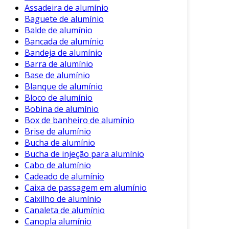
Assadeira de alumínio
Melhoria da Adhesão de Pinturas
:
Baguete de alumínio
Superfícies cromatizadas oferecem uma
Balde de alumínio
melhor aderência para tintas e
Bancada de alumínio
revestimentos, garantindo acabamentos
Bandeja de alumínio
mais duradouros.
Barra de alumínio
Base de alumínio
Estética
: O cromatizante proporciona um
Blanque de alumínio
acabamento brilhante, valorizando a
Bloco de alumínio
aparência do produto final.
Bobina de alumínio
Resistência Térmica
: A camada de
Box de banheiro de alumínio
cromato apresenta resistência a altas
Brise de alumínio
Bucha de alumínio
temperaturas, mantendo suas
Bucha de injeção para alumínio
propriedades em condições adversas.
Cabo de alumínio
Sustentabilidade
: Sua aplicação reduz a
Cadeado de alumínio
necessidade de produtos químicos
Caixa de passagem em alumínio
agressivos para limpeza e manutenção.
Caixilho de alumínio
Canaleta de alumínio
Aplicações do Cromatizante de
Canopla alumínio
Alumínio