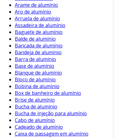
Arame de alumínio
Não Corrosivos
: A maioria dos
Aro de alumínio
desengraxantes é formulada para ser não
Arruela de alumínio
corrosiva, preservando a integridade do
Assadeira de alumínio
alumínio.
Baguete de alumínio
Praticidade
: Disponíveis em várias
Balde de alumínio
formas (spray, líquido, concentrado), são
Bancada de alumínio
Bandeja de alumínio
fáceis de aplicar.
Barra de alumínio
Sustentabilidade
: Muitos produtos são
Base de alumínio
biodegradáveis, contribuindo para a
Blanque de alumínio
redução do impacto ambiental.
Bloco de alumínio
Bobina de alumínio
Características do Produto
Box de banheiro de alumínio
Brise de alumínio
Os desengraxantes para alumínio se destacam
Bucha de alumínio
por suas características únicas que garantem
Bucha de injeção para alumínio
uma limpeza eficiente. Entre essas
Cabo de alumínio
características, podemos incluir:
Cadeado de alumínio
Caixa de passagem em alumínio
Formulação Específica
: Desenvolvidos