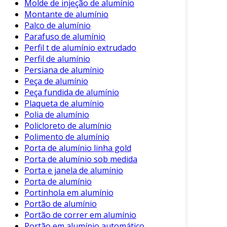
Molde de injeção de alumínio
absorbente.
Montante de alumínio
Palco de alumínio
Secagem
: Deixe a superfície secar
Parafuso de alumínio
naturalmente ou seque com um pano
Perfil t de alumínio extrudado
limpo.
Perfil de alumínio
Persiana de alumínio
Essas etapas garantem não apenas uma
Peça de alumínio
limpeza eficiente, mas também a preservação
Peça fundida de alumínio
do alumínio.
Plaqueta de alumínio
Conclusão
Polia de alumínio
Policloreto de alumínio
O desengraxante para alumínio é uma
Polimento de alumínio
ferramenta indispensável para garantir a
Porta de alumínio linha gold
Porta de alumínio sob medida
limpeza e a manutenção de superfícies
Porta e janela de alumínio
metálicas. Com seu uso, é possível prolongar a
Porta de alumínio
vida útil de peças e equipamentos, além de
Portinhola em alumínio
manter a estética do alumínio.
Portão de alumínio
Portão de correr em alumínio
Portanto, ao escolher um desengraxante,
Portão em alumínio automático