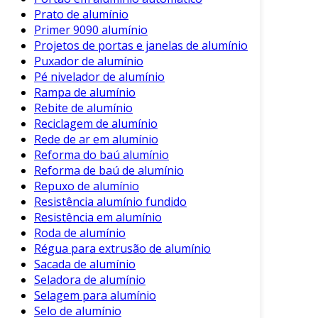
considere as especificidades do produto para
Prato de alumínio
garantir uma aplicação adequada. O resultado
Primer 9090 alumínio
será uma superfície limpa, pronta para o uso
Projetos de portas e janelas de alumínio
ou para a aplicação de outros tratamentos,
Puxador de alumínio
como pintura.
Pé nivelador de alumínio
Rampa de alumínio
Em resumo, a escolha do desengraxante certo
Rebite de alumínio
pode fazer toda a diferença na eficiência e
Reciclagem de alumínio
durabilidade de peças de alumínio.
Rede de ar em alumínio
Reforma do baú alumínio
Reforma de baú de alumínio
Repuxo de alumínio
Resistência alumínio fundido
Resistência em alumínio
Roda de alumínio
Régua para extrusão de alumínio
Sacada de alumínio
Seladora de alumínio
Selagem para alumínio
Selo de alumínio