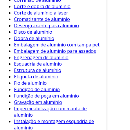
Corrimão de alumínio
Limpeza de Peças Automotivas
: Ideal
Corte e dobra de alumínio
para a limpeza de motores, transmissões
Corte de alumínio a laser
e outras partes que acumulam óleos e
Cromatizante de alumínio
graxa.
Desengraxante para alumínio
Disco de alumínio
Preparação de Superfícies para Pintura
:
Dobra de alumínio
Retira resíduos e proporciona uma
Embalagem de alumínio com tampa pet
superfície limpa para garantir melhor
Embalagem de alumínio para assados
aderência da tinta.
Engrenagem de alumínio
Manutenção de Equipamentos
: Eficiente
Esquadria de alumínio
Estrutura de alumínio
na limpeza de ferramentas e máquinas
Etiqueta de alumínio
que trabalham com alumínio.
Fio de alumínio
Limpeza Geral
: Pode ser utilizado na
Fundição de alumínio
limpeza de eletrodomésticos de alumínio,
Fundição de peça em alumínio
como panelas e utensílios de cozinha.
Gravação em alumínio
Impermeabilização com manta de
Além dessas aplicações, o desengraxante é
alumínio
amplamente utilizado em indústrias que
Instalação e montagem esquadria de
manipulem alumínio, garantindo a qualidade e
alumínio