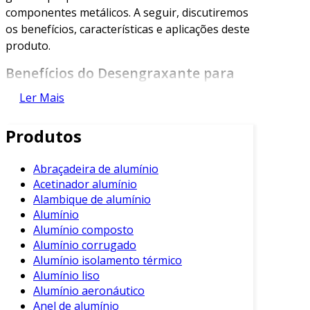
componentes metálicos. A seguir, discutiremos
os benefícios, características e aplicações deste
produto.
Benefícios do Desengraxante para
Alumínio
Ler Mais
Os desengraxantes para alumínio oferecem
Produtos
diversos benefícios que contribuem para a
manutenção adequada das superfícies. Entre os
principais, destacam-se:
Abraçadeira de alumínio
Acetinador alumínio
Eficiência na Limpeza
: Projetados para
Alambique de alumínio
agir rapidamente, removem
Alumínio
contaminantes sem danificar a superfície
Alumínio composto
Alumínio corrugado
do alumínio.
Alumínio isolamento térmico
Versatilidade
: Podem ser utilizados em
Alumínio liso
diversos setores, incluindo automotivo,
Alumínio aeronáutico
aeronauta e fabricação de maquinário.
Anel de alumínio