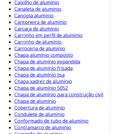
Caixilho de alumínio
com ingredientes que quebram a ligação
Canaleta de alumínio
entre a sujeira e a superfície do alumínio.
Canopla alumínio
Cantoneira de alumínio
Não Espumantes
: A maioria não gera
Carcaça de alumínio
espuma excessiva, facilitando a aplicação
Carrinho em perfil de alumínio
em superfícies verticais.
Carrinho de alumínio
Compatibilidade com Solventes
: Pode
Carroceria de alumínio
ser usado com outras soluções de limpeza
Chapa alumínio composto
e tratamento de superfície.
Chapa de alumínio expandida
Chapa de alumínio frisada
Essas propriedades tornam o desengraxante
Chapa de alumínio lisa
uma escolha ideal para diversas necessidades
Chapa xadrez de alumínio
de limpeza industrial.
Chapa de alumínio 5052
Chapa de alumínio para construção civil
Aplicações Práticas
Chapa de alumínio
Cobertura de alumínio
A versatilidade do desengraxante para alumínio
Condulete de alumínio
permite seu uso em várias situações. Veja
Conformado de tubo de alumínio
algumas aplicações:
Contramarco de alumínio