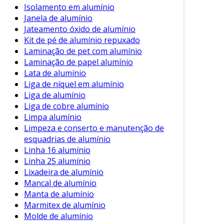
a eficiência dos processos produtivos.
Isolamento em alumínio
Janela de alumínio
Como Utilizar o Desengraxante para
Jateamento óxido de alumínio
Alumínio
Kit de pé de alumínio repuxado
Laminação de pet com alumínio
Para garantir resultados eficazes, a aplicação
Laminação de papel alumínio
do desengraxante deve seguir algumas etapas.
Lata de alumínio
Aqui está um guia simples:
Liga de níquel em alumínio
Liga de alumínio
Preparação da Superfície
: Retire o
Liga de cobre alumínio
excesso de sujeira com um pano limpo.
Limpa alumínio
Limpeza e conserto e manutenção de
Aplicação do Produto
: Aplique o
esquadrias de alumínio
desengraxante uniformemente sobre a
Linha 16 alumínio
superfície.
Linha 25 alumínio
Tempo de Ação
: Deixe o produto agir de
Lixadeira de alumínio
acordo com as instruções do fabricante
Mancal de alumínio
(geralmente de 1 a 10 minutos).
Manta de alumínio
Marmitex de alumínio
Remoção de Resíduos
: Enxágue com
Molde de alumínio
água limpa ou limpe com um pano