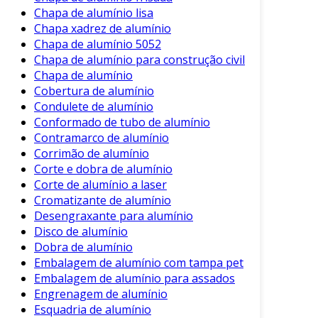
inteligente para otimização de processos. O
Chapa de alumínio lisa
retorno sobre esse investimento se traduz em
Chapa xadrez de alumínio
economia de energia e materiais, além de
Chapa de alumínio 5052
permitir que sua empresa se posicione como
Chapa de alumínio para construção civil
Chapa de alumínio
líder em responsabilidade ambiental, uma
Cobertura de alumínio
característica cada vez mais valorizada no
Condulete de alumínio
mercado.
Conformado de tubo de alumínio
Contramarco de alumínio
Por fim, convidamos você a conversar com o
Corrimão de alumínio
time de parceiros do Soluções Industriais para
Corte e dobra de alumínio
explorar como a reciclagem de alumínio pode
Corte de alumínio a laser
ser integrada ao seu negócio. Não perca a
Cromatizante de alumínio
oportunidade de otimizar seus processos e
Desengraxante para alumínio
aprimorar sua sustentabilidade. Solicite uma
Disco de alumínio
cotação e dê o primeiro passo rumo a um
Dobra de alumínio
futuro mais verde e eficiente para sua empresa.
Embalagem de alumínio com tampa pet
O compromisso com a reciclagem de alumínio é
Embalagem de alumínio para assados
um investimento no futuro, onde a eficiência, a
Engrenagem de alumínio
qualidade e a responsabilidade ambiental
Esquadria de alumínio