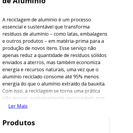
de Alumínio
A reciclagem de alumínio é um processo
essencial e sustentável que transforma
resíduos de alumínio – como latas, embalagens
e outros produtos – em matéria-prima para a
produção de novos itens. Esse serviço não
apenas reduz a quantidade de resíduos sólidos
enviados a aterros, mas também economiza
energia e recursos naturais, uma vez que o
alumínio reciclado consome até 95% menos
energia do que o alumínio extraído da bauxita.
Com isso, a reciclagem se torna uma prática
não apenas ecologicamente responsável, mas
também economicamente inteligente.
Ler Mais
Os benefícios da reciclagem de alumínio vão
Produtos
além da redução do impacto ambiental. Este
processo ajuda empresas a atenderem às