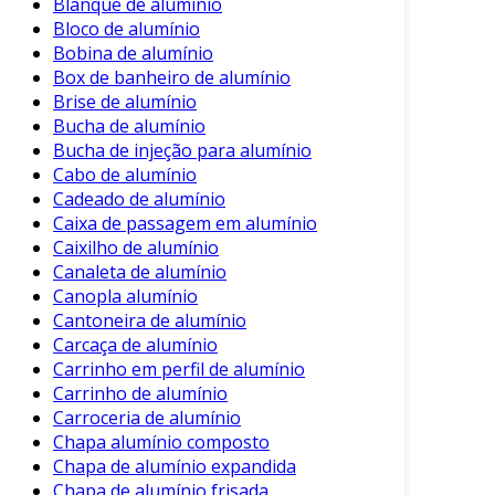
Blanque de alumínio
mas que também proporciona uma redução
Bloco de alumínio
significativa de custos operacionais e de
Bobina de alumínio
matéria-prima.
Box de banheiro de alumínio
Brise de alumínio
Além disso, a reciclagem de alumínio é
Bucha de alumínio
fundamental em setores como o automotivo e
Bucha de injeção para alumínio
de embalagens, onde a demanda por produtos
Cabo de alumínio
leves e sustentáveis cresce a cada dia. Por
Cadeado de alumínio
Caixa de passagem em alumínio
exemplo, ao integrar alumínio reciclado em
Caixilho de alumínio
suas cadeias produtivas, empresas do setor
Canaleta de alumínio
automotivo conseguem não só diminuir o peso
Canopla alumínio
dos veículos, resultando em melhor eficiência
Cantoneira de alumínio
de combustível, mas também atendem a
Carcaça de alumínio
requisitos de sustentabilidade exigidos por
Carrinho em perfil de alumínio
consumidores e reguladores.
Carrinho de alumínio
Carroceria de alumínio
É importante ressaltar que investir na
Chapa alumínio composto
reciclagem de alumínio não é apenas uma
Chapa de alumínio expandida
escolha ética, mas também uma estratégia
Chapa de alumínio frisada