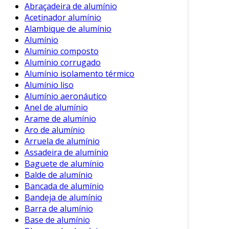
Abraçadeira de alumínio
crescentes demandas por práticas mais
Acetinador alumínio
sustentáveis e responsáveis, fundamentais
Alambique de alumínio
para a imagem corporativa no cenário atual de
Alumínio
mercado. A preocupação com a
Alumínio composto
sustentabilidade se tornou um diferencial
Alumínio corrugado
competitivo e, ao optar pela reciclagem de
Alumínio isolamento térmico
alumínio, sua empresa demonstra
Alumínio liso
comprometimento com o meio ambiente,
Alumínio aeronáutico
Anel de alumínio
atraindo clientes que priorizam iniciativas
Arame de alumínio
verdes.
Aro de alumínio
Nossos parceiros oferecem soluções completas
Arruela de alumínio
Assadeira de alumínio
em reciclagem de alumínio, atuando em
Baguete de alumínio
diversas frentes que garantem a otimização do
Balde de alumínio
processo e a eficiência no recolhimento e
Bancada de alumínio
transformação dos materiais. Com tecnologia
Bandeja de alumínio
de ponta e práticas inovadoras, eles se
Barra de alumínio
destacam no mercado, oferecendo um serviço
Base de alumínio
que não só cumpre as normativas ambientais,