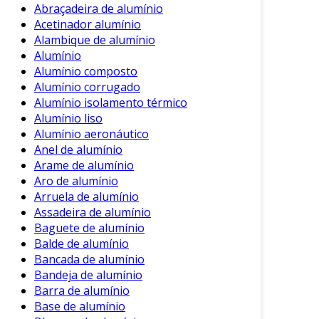
Além disso, o alumínio composto possui uma
Abraçadeira de alumínio
Acetinador alumínio
resistência considerável a intempéries. Ele não
Alambique de alumínio
oxida, o que o torna adequado para aplicações
Alumínio
ao ar livre. Isso garante durabilidade e
Alumínio composto
manutenção mínima, representando uma
Alumínio corrugado
economia para as empresas.
Alumínio isolamento térmico
Alumínio liso
Benefícios do Alumínio Composto
Alumínio aeronáutico
Anel de alumínio
Os benefícios do alumínio composto são
Arame de alumínio
evidentes em suas aplicações. Entre os
Aro de alumínio
principais aspectos que destacam este material,
Arruela de alumínio
estão:
Assadeira de alumínio
Baguete de alumínio
Leveza e Facilidade de Manuseio
: O
Balde de alumínio
material é fácil de trabalhar e instalar.
Bancada de alumínio
Versatilidade de Design
: Disponível em
Bandeja de alumínio
diversas cores e acabamentos, permite
Barra de alumínio
design personalizados.
Base de alumínio