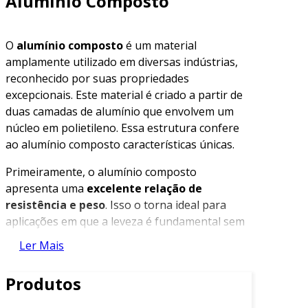
Alumínio Composto
O
alumínio composto
é um material
amplamente utilizado em diversas indústrias,
reconhecido por suas propriedades
excepcionais. Este material é criado a partir de
duas camadas de alumínio que envolvem um
núcleo em polietileno. Essa estrutura confere
ao alumínio composto características únicas.
Primeiramente, o alumínio composto
apresenta uma
excelente relação de
resistência e peso
. Isso o torna ideal para
aplicações em que a leveza é fundamental sem
abrir mão da rigidez. Além da sua leveza, a
Ler Mais
superfície do alumínio composto é altamente
resistente a impactos. Assim, é uma escolha
Produtos
popular para locais com tráfego intenso.