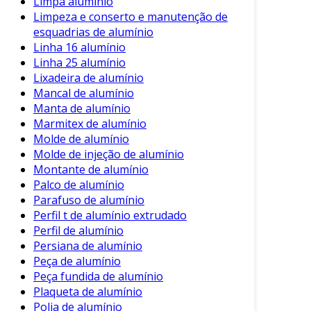
Limpa alumínio
quem busca modernizar seus processos
Limpeza e conserto e manutenção de
produtivos. Ao considerar suas diversas
esquadrias de alumínio
propriedades, a adoção desse material faz toda
Linha 16 alumínio
Linha 25 alumínio
a diferença na performance e na eficiência das
Lixadeira de alumínio
operações.
Mancal de alumínio
Em suma, o alumínio composto não apenas
Manta de alumínio
Marmitex de alumínio
atende às necessidades práticas da indústria,
Molde de alumínio
mas também entrega um valor estético
Molde de injeção de alumínio
significativo. A aplicação desse material
Montante de alumínio
promete um futuro brilhante no setor
Palco de alumínio
industrial e comercial.
Parafuso de alumínio
Perfil t de alumínio extrudado
Perfil de alumínio
Persiana de alumínio
Peça de alumínio
Peça fundida de alumínio
Plaqueta de alumínio
Polia de alumínio