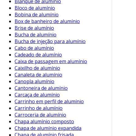
Blanque de alumínio
Resistência
: Alta resistência a impactos e
Bloco de alumínio
corrosão.
Bobina de alumínio
Isolamento Térmico e Acústico
: O
Box de banheiro de alumínio
núcleo de polietileno oferece
Brise de alumínio
Bucha de alumínio
propriedades de isolamento.
Bucha de injeção para alumínio
Revestimento de Baixa Manutenção
:
Cabo de alumínio
Superfície que é fácil de limpar e manter,
Cadeado de alumínio
prolongando a vida útil.
Caixa de passagem em alumínio
Caixilho de alumínio
Consequentemente, a versatilidade do alumínio
Canaleta de alumínio
composto permite sua utilização em diferentes
Canopla alumínio
setores, como construção civil, publicidade e
Cantoneira de alumínio
design de interiores.
Carcaça de alumínio
Carrinho em perfil de alumínio
Aplicações no Setor da Construção
Carrinho de alumínio
Carroceria de alumínio
No setor de construção, as chapas de alumínio
Chapa alumínio composto
composto são frequentemente utilizadas na
Chapa de alumínio expandida
fachada de edifícios. Esse uso não apenas
Chapa de alumínio frisada