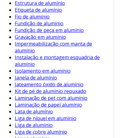
Estrutura de alumínio
design prático.
Etiqueta de alumínio
Fio de alumínio
Adicionalmente, as chapas de alumínio
Fundição de alumínio
composto são frequentemente integradas em
Fundição de peça em alumínio
cenários de eventos e exposições. Devido à sua
Gravação em alumínio
facilidade de instalação, elas possibilitam um
Impermeabilização com manta de
ambiente dinâmico e versátil.
alumínio
Instalação e montagem esquadria de
Considerações Finais
alumínio
Isolamento em alumínio
A escolha pelo alumínio composto é vantajosa
Janela de alumínio
em muitos aspectos. Através de suas
Jateamento óxido de alumínio
características de leveza, resistência e
Kit de pé de alumínio repuxado
versatilidade, ele se torna uma opção de
Laminação de pet com alumínio
destaque no mercado. Com isso, empresas de
Laminação de papel alumínio
diversos setores podem otimizar seus projetos
Lata de alumínio
ao optar por este material inovador.
Liga de níquel em alumínio
Liga de alumínio
Portanto, entender as qualidades e aplicações
Liga de cobre alumínio
do alumínio composto é fundamental para