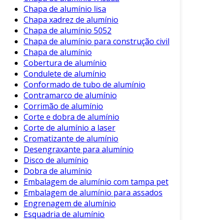
melhora a estética, mas também proporciona
Chapa de alumínio lisa
isolação térmica. O resultado é um ambiente
Chapa xadrez de alumínio
mais confortável, reduzindo custos com
Chapa de alumínio 5052
climatização.
Chapa de alumínio para construção civil
Chapa de alumínio
Além disso, é comum encontrar o alumínio
Cobertura de alumínio
composto em
sinalizações e painéis
Condulete de alumínio
publicitários
. Sua leveza e a variedade de
Conformado de tubo de alumínio
Contramarco de alumínio
acabamentos permitem produções criativas e
Corrimão de alumínio
eficientes. Assim, empresas podem investir em
Corte e dobra de alumínio
comunicação visual atrativa e de alta qualidade.
Corte de alumínio a laser
Aplicações em Interiores
Cromatizante de alumínio
Desengraxante para alumínio
No design de interiores, as chapas de alumínio
Disco de alumínio
composto são utilizadas para revestimentos de
Dobra de alumínio
Embalagem de alumínio com tampa pet
paredes e mobiliários. Esse uso proporciona
Embalagem de alumínio para assados
um visual contemporâneo e sofisticado. Por
Engrenagem de alumínio
outro lado, a facilidade de manutenção se torna
Esquadria de alumínio
um atrativo adicional para quem busca um